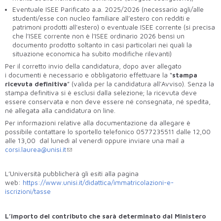
Eventuale ISEE Parificato a.a. 2025/2026 (necessario agli/alle
studenti/esse con nucleo familiare all’estero con redditi e
patrimoni prodotti all'estero) o eventuale ISEE corrente (si precisa
che l’ISEE corrente non è l’ISEE ordinario 2026 bensì un
documento prodotto soltanto in casi particolari nei quali la
situazione economica ha subìto modifiche rilevanti)
Per il corretto invio della candidatura, dopo aver allegato
i documenti è necessario e obbligatorio effettuare la “
stampa
ricevuta definitiva
” (valida per la candidatura all’Avviso). Senza la
stampa definitiva si è esclusi dalla selezione; la ricevuta deve
essere conservata e non deve essere né consegnata, né spedita,
né allegata alla candidatura on line.
Per informazioni relative alla documentazione da allegare è
possibile contattare lo sportello telefonico 0577235511 dalle 12,00
alle 13,00 dal lunedì al venerdì oppure inviare una mail a
corsi.laurea@unisi.it
L’Università pubblicherà gli esiti alla pagina
web:
https://www.unisi.it/didattica/immatricolazioni-e-
iscrizioni/tasse
L’importo del contributo che sarà determinato dal Ministero