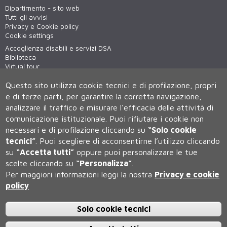
Dipartimento - sito web
Tutti gli avvisi
Privacy e Cookie policy
Cookie settings
Accoglienza disabili e servizi DSA
Biblioteca
Virtual tour
WiFi - unisiWireless
Questo sito utilizza cookie tecnici e di profilazione, propri
e di terze parti, per garantire la corretta navigazione,
analizzare il traffico e misurare l'efficacia delle attività di
comunicazione istituzionale.
Puoi rifiutare i cookie non
necessari e di profilazione cliccando su
“Solo cookie
tecnici”
.
Puoi scegliere di acconsentirne l’utilizzo cliccando
su
“Accetta tutti”
oppure puoi personalizzare le tue
Università degli Studi di Siena
scelte cliccando su
“Personalizza”
.
Rettorato, via Banchi di Sotto 55, 53100 Siena ITALIA
Per maggiori informazioni leggi la nostra
Privacy e cookie
P.IVA 00273530527 | C.F. 80002070524 | Caselle Pec:
Posta
Elettronica Certificata
policy
Contatti:
urp@unisi.it
- URP - Ufficio Relazioni con il Pubblico Tel.
0577 235555 (dal lunedì al venerdì dalle 9.30 alle 10.30)
Solo cookie tecnici