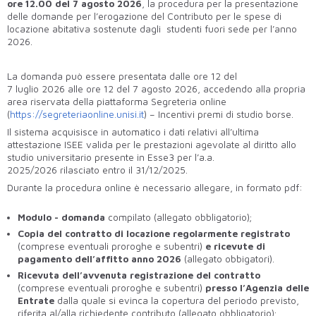
ore 12.00 del 7 agosto 2026
, la procedura per la presentazione
delle domande per l’erogazione del Contributo per le spese di
locazione abitativa sostenute dagli studenti fuori sede per l’anno
2026.
La domanda può essere presentata dalle ore 12 del
7 luglio 2026 alle ore 12 del 7 agosto 2026, accedendo alla propria
area riservata della piattaforma Segreteria online
(
https://segreteriaonline.unisi.it
) – Incentivi premi di studio borse.
Il sistema acquisisce in automatico i dati relativi all’ultima
attestazione ISEE valida per le prestazioni agevolate al diritto allo
studio universitario presente in Esse3 per l’a.a.
2025/2026 rilasciato entro il 31/12/2025.
Durante la procedura online è necessario allegare, in formato pdf:
Modulo - domanda
compilato (allegato obbligatorio);
Copia del contratto
di locazione regolarmente registrato
(comprese eventuali proroghe e subentri)
e ricevute di
pagamento dell’affitto anno 2026
(allegato obbigatori).
Ricevuta
dell’avvenuta registrazione del contratto
(comprese eventuali proroghe e subentri)
presso
l’Agenzia delle
Entrate
dalla quale si evinca la copertura del periodo previsto,
riferita al/alla richiedente contributo (allegato obbligatorio);