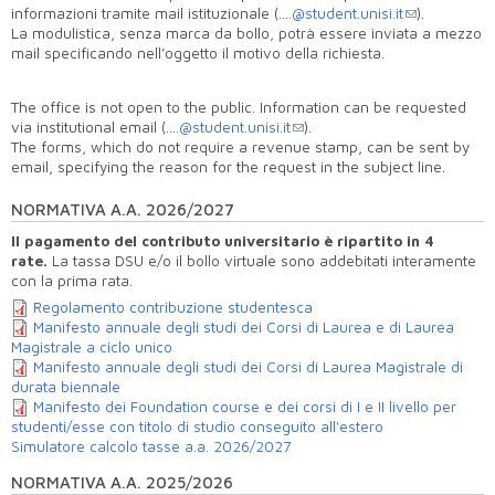
informazioni tramite mail istituzionale (…
.@student.unisi.it
).
La modulistica, senza marca da bollo, potrà essere inviata a mezzo
mail specificando nell’oggetto il motivo della richiesta.
The office is not open to the public. Information can be requested
via institutional email (…
.@student.unisi.it
).
The forms, which do not require a revenue stamp, can be sent by
email, specifying the reason for the request in the subject line.
NORMATIVA A.A. 2026/2027
Il pagamento del contributo universitario è ripartito in 4
rate.
La tassa DSU e/o il bollo virtuale sono addebitati
interamente
con la prima rata.
Regolamento contribuzione studentesca
Manifesto annuale degli studi dei Corsi di Laurea e di Laurea
Magistrale a ciclo unico
Manifesto annuale degli studi dei Corsi di Laurea Magistrale di
durata biennale
Manifesto dei Foundation course e dei corsi di I e II livello per
studenti/esse con titolo di studio conseguito all'estero
Simulatore calcolo tasse a.a. 2026/2027
NORMATIVA A.A. 2025/2026