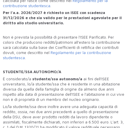
calcolata per fasce come descritto nel
Regolamento per la
contribuzione studentesca
.
Per l’a.a. 2026/2027 è richiesto un ISEE con scadenza
31/12/2026 e che sia valido per le prestazioni agevolate per il
diritto allo studio universitario.
Non è prevista la possibilità di presentare l’ISEE Parificato. Per
coloro che producono redditi/patrimoni all’estero la contribuzione
sarà calcolata sulla base dei Coefficienti di rettifica dei contributi
dovuti,
come descritto nel
Regolamento per la contribuzione
studentesca
.
STUDENTE/SSA AUTONOMO/A
È considerato/a
studente/ssa autonomo/a
ai fini dell’ISEE
universitario, lo/a studente/ssa che è residente in una abitazione
diversa da quella della famiglia di origine da almeno due anni
rispetto alla data di presentazione dell’ISEE e l’abitazione in cui vive
non è di proprietà di un membro del nucleo originario.
Lo/la studente/ssa deve inoltre avere una adeguata capacità di
reddito, ossia, nei due anni precedenti a quello di presentazione
della DSU, deve aver prodotto redditi da lavoro dipendente o
assimilati, fiscalmente dichiarati, non inferiori a 6.500 euro. L’art. 3,
c. 1 del D.M. 1320/21 ha modificato il valore reddituale necessario